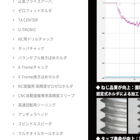
正面フライスアーバ
ゼロフィットホルダ
TA CENTER
U-TRONIC
NC用ドリルチャック
タッパチャック
バランサブル焼きばめホルダ
X-Tremeチャック
X-Treme焼きばめホルダ
NC旋盤用 高精度ゼロゼロホルダ
CNC自動旋盤専用高精度スリーブ
高速回転用ツーリング
アンギュラヘッド
スピンドルスピーダ
マルチオイルホールホルダ