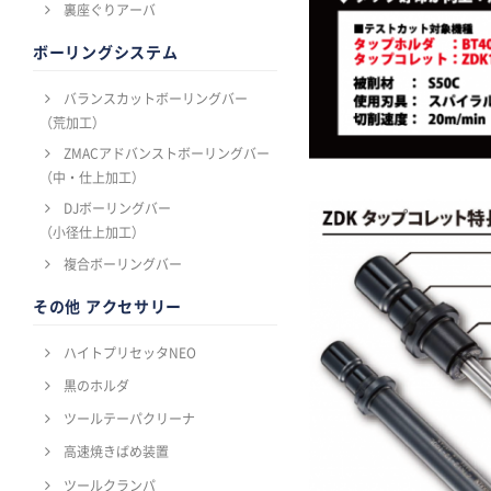
裏座ぐりアーバ
ボーリングシステム
バランスカットボーリングバー
（荒加工）
ZMACアドバンストボーリングバー
（中・仕上加工）
DJボーリングバー
（小径仕上加工）
複合ボーリングバー
その他 アクセサリー
ハイトプリセッタNEO
黒のホルダ
ツールテーパクリーナ
高速焼きばめ装置
ツールクランパ