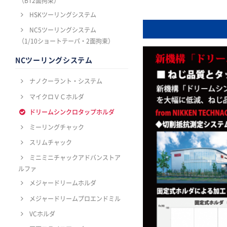
（BT2面拘束）
HSKツーリングシステム
NC5ツーリングシステム
（1/10ショートテーパ・2面拘束）
NCツーリングシステム
ナノクーラント・システム
マイクロＶＣホルダ
ドリームシンクロタップホルダ
ミーリングチャック
スリムチャック
ミニミニチャックアドバンストア
ルファ
メジャードリームホルダ
メジャードリームプロエンドミル
VCホルダ