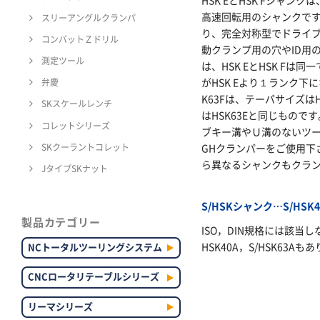
HSK EとHSK Fシャンクは
高速回転用のシャンクです
スリーアングルクランパ
り、完全対称型でドライ
コンバットＺドリル
動クランプ用の穴やID用
測定ツール
は、HSK EとHSK Fは同
がHSK Eより１ランク下
弁慶
K63Fは、テーパサイズは
SKスケールレンチ
はHSK63Eと同じもの
コレットシリーズ
ブキー溝やＵ溝のないツー
SKクーラントコレット
GHクランパーをご使用下
ら異なるシャンクもクラ
JタイプSKナット
S/HSKシャンク…S/HSK4
製品カテゴリー
ISO，DIN規格には該当
HSK40A，S/HSK63Aも
NCトータルツーリングシステム
CNCロータリテーブルシリーズ
リーマシリーズ