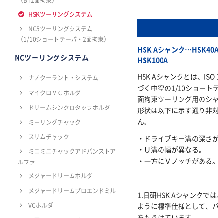
（BT2面拘束）
HSKツーリングシステム
NC5ツーリングシステム
（1/10ショートテーパ・2面拘束）
HSK Aシャンク…HSK40A
NCツーリングシステム
HSK100A
HSK Aシャンクとは、ISO 1
ナノクーラント・システム
づく中空の1/10ショート
マイクロＶＣホルダ
面拘束ツーリング用のシ
ドリームシンクロタップホルダ
形状は以下に示す通り非
ん。
ミーリングチャック
スリムチャック
・ドライブキー溝の深さ
・Ｕ溝の幅が異なる。
ミニミニチャックアドバンストア
・一方にＶノッチがある
ルファ
メジャードリームホルダ
メジャードリームプロエンドミル
1.日研HSK Aシャンク
VCホルダ
ように標準仕様として、
をもうけています。