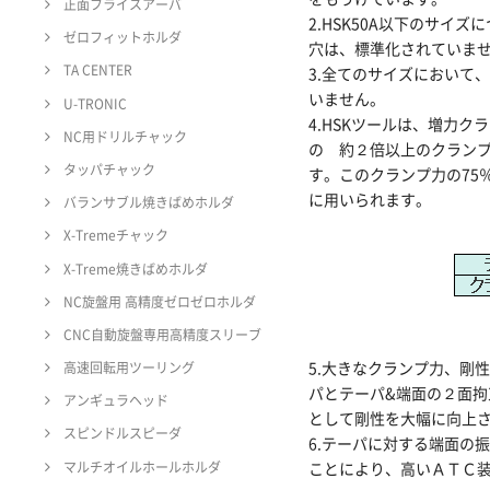
正面フライスアーバ
2.HSK50A以下のサイ
ゼロフィットホルダ
穴は、標準化されていま
TA CENTER
3.全てのサイズにおいて
いません。
U-TRONIC
4.HSKツールは、増力ク
NC用ドリルチャック
の 約２倍以上のクラン
タッパチャック
す。このクランプ力の75
に用いられます。
バランサブル焼きばめホルダ
X-Tremeチャック
X-Treme焼きばめホルダ
NC旋盤用 高精度ゼロゼロホルダ
CNC自動旋盤専用高精度スリーブ
5.大きなクランプ力、剛性
高速回転用ツーリング
パとテーパ&端面の２面
アンギュラヘッド
として剛性を大幅に向上
スピンドルスピーダ
6.テーパに対する端面の振
マルチオイルホールホルダ
ことにより、高いＡＴＣ